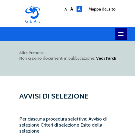
A
A
mappa del sito
A
HOME
Albo Pretorio:
Non ci sono documenti in pubblicazione.
Vedi l'archivio dell
SERVIZI
SOCIETÀ
AMMINISTRAZIONE
UTILITY
AVVISI DI SELEZIONE
ALBO TELEMATICO
Per ciascuna procedura selettiva: Avviso di
selezione Criteri di selezione Esito della
selezione