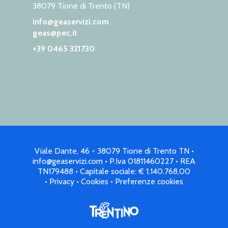
38079 Tione di Trento (TN)
info@geaservizi.com
geas@pec.it
+39 0465 321730
Viale Dante, 46 - 38079 Tione di Trento TN •
info@geaservizi.com • P.Iva 01811460227 • REA
TN179488 • Capitale sociale: € 1.140.768,00
•
Privacy
•
Cookies
•
Preferenze cookies