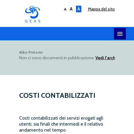
A
A
mappa del sito
A
HOME
Albo Pretorio:
Non ci sono documenti in pubblicazione.
Vedi l'archivio dell
SERVIZI
SOCIETÀ
AMMINISTRAZIONE
UTILITY
COSTI CONTABILIZZATI
ALBO TELEMATICO
Costi contabilizzati dei servizi erogati agli
utenti, sia finali che intermedi e il relativo
andamento nel tempo