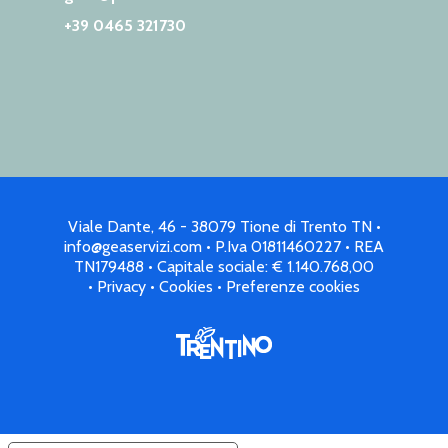
+39 0465 321730
Viale Dante, 46 - 38079 Tione di Trento TN •
info@geaservizi.com • P.Iva 01811460227 • REA
TN179488 • Capitale sociale: € 1.140.768,00
•
Privacy
•
Cookies
•
Preferenze cookies