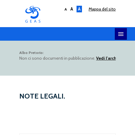
A
A
mappa del sito
A
HOME
Albo Pretorio:
Non ci sono documenti in pubblicazione.
Vedi l'archivio dell
SERVIZI
SOCIETÀ
AMMINISTRAZIONE
UTILITY
NOTE LEGALI.
ALBO TELEMATICO