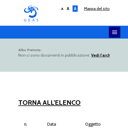
A
A
mappa del sito
A
HOME
Albo Pretorio:
Non ci sono documenti in pubblicazione.
Vedi l'archivio dell
SERVIZI
SOCIETÀ
AMMINISTRAZIONE
UTILITY
ALBO TELEMATICO
TORNA ALL'ELENCO
n.
Data
Oggetto