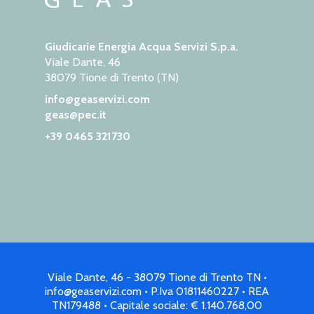
Giudicarie Energia Acqua Servizi S.p.a.
Viale Dante, 46
38079 Tione di Trento (TN)
info@geaservizi.com
geas@pec.it
+39 0465 321730
Viale Dante, 46 - 38079 Tione di Trento TN •
info@geaservizi.com • P.Iva 01811460227 • REA
TN179488 • Capitale sociale: € 1.140.768,00