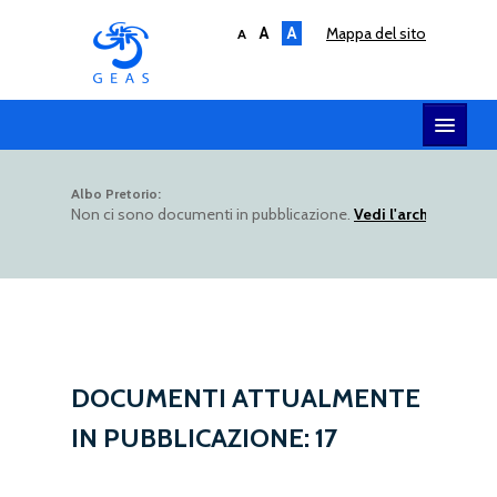
A
A
mappa del sito
A
HOME
Albo Pretorio:
Non ci sono documenti in pubblicazione.
Vedi l'archivio dell
SERVIZI
SOCIETÀ
AMMINISTRAZIONE
UTILITY
ALBO TELEMATICO
DOCUMENTI ATTUALMENTE
IN PUBBLICAZIONE:
17