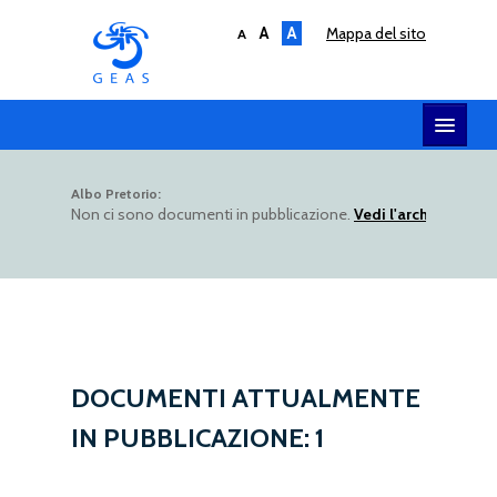
A
A
mappa del sito
A
HOME
Albo Pretorio:
Non ci sono documenti in pubblicazione.
Vedi l'archivio dell
SERVIZI
SOCIETÀ
AMMINISTRAZIONE
UTILITY
ALBO TELEMATICO
DOCUMENTI ATTUALMENTE
IN PUBBLICAZIONE:
1